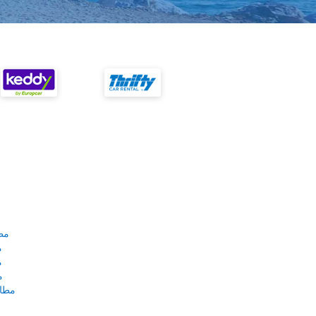
مط
م
م
م
مطار