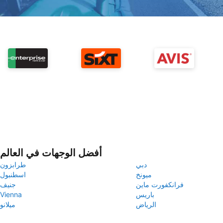
أفضل الوجهات في العالم
دبي
طرابزون
ميونخ
اسطنبول
فرانكفورت ماين
جنيف
باريس
Vienna
الرياض
ميلانو