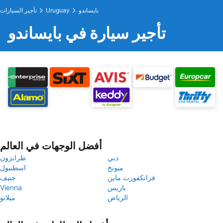
بايساندو
Uruguay
تأجير السيارات
تأجير سيارة في بايساندو
أفضل الوجهات في العالم
دبي
طرابزون
ميونخ
اسطنبول
فرانكفورت ماين
جنيف
باريس
Vienna
الرياض
ميلانو