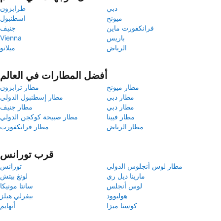
دبي
طرابزون
ميونخ
اسطنبول
فرانكفورت ماين
جنيف
باريس
Vienna
الرياض
ميلانو
أفضل المطارات في العالم
مطار ميونخ
مطار ترابزون
مطار دبي
مطار إسطنبول الدولي
مطار دبي
مطار جنيف
مطار فيينا
مطار صبيحة كوكجن الدولي
مطار الرياض
مطار فرانكفورت
قرب تورانس
مطار لوس أنجلوس الدولي
تورانس
مارينا ديل ري
لونغ بيتش
لوس أنجلس
سانتا مونيكا
هوليوود
بيفرلي هيلز
كوستا ميزا
أنهايم