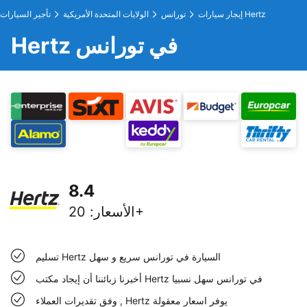
إيجار سيارات Hertz
تورانس
الولايات المتحدة الأمريكية
تأجير السيارات
Hertz في تورانس
8.4
20+
الأسعار
:
تسليم Hertz السيارة في تورانس سريع و سهل
أخبرنا زبائننا أن إيجاد مكتب Hertz في تورانس سهل نسبيا
وفق تقديرات العملاء , Hertz يوفر اسعار معقولة