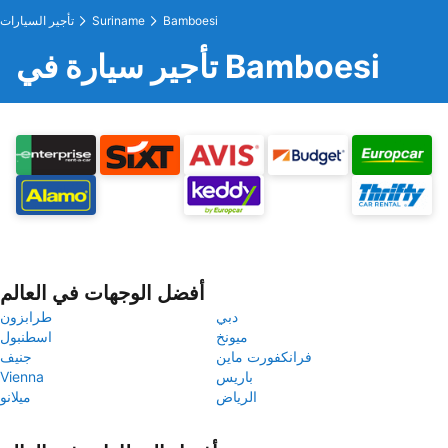
Bamboesi
Suriname
تأجير السيارات
تأجير سيارة في Bamboesi
أفضل الوجهات في العالم
دبي
طرابزون
ميونخ
اسطنبول
فرانكفورت ماين
جنيف
باريس
Vienna
الرياض
ميلانو