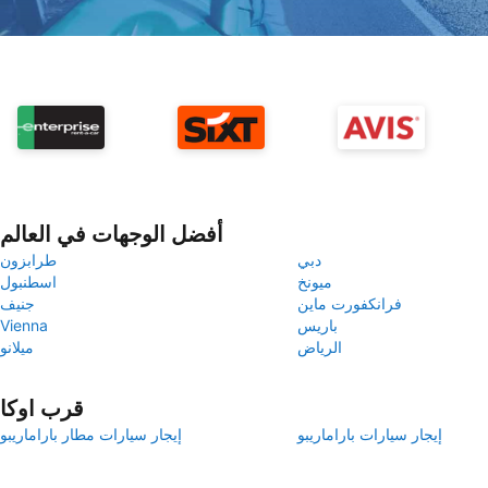
أفضل الوجهات في العالم
دبي
طرابزون
ميونخ
اسطنبول
فرانكفورت ماين
جنيف
باريس
Vienna
الرياض
ميلانو
قرب اوكا
إيجار سيارات باراماريبو
إيجار سيارات مطار باراماريبو