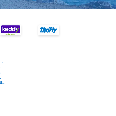
مط
م
م
م
مطار