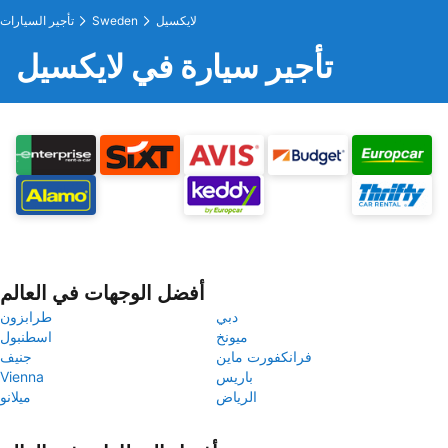
لايكسيل
Sweden
تأجير السيارات
تأجير سيارة في لايكسيل
أفضل الوجهات في العالم
دبي
طرابزون
ميونخ
اسطنبول
فرانكفورت ماين
جنيف
باريس
Vienna
الرياض
ميلانو