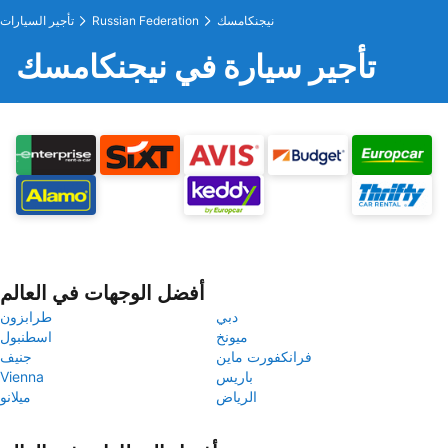
نيجنكامسك
Russian Federation
تأجير السيارات
تأجير سيارة في نيجنكامسك
أفضل الوجهات في العالم
دبي
طرابزون
ميونخ
اسطنبول
فرانكفورت ماين
جنيف
باريس
Vienna
الرياض
ميلانو