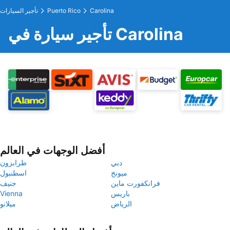
Carolina
Puerto Rico
تأجير السيارات
تأجير سيارة في Carolina
أفضل الوجهات في العالم
دبي
طرابزون
ميونخ
اسطنبول
فرانكفورت ماين
جنيف
باريس
Vienna
الرياض
ميلانو