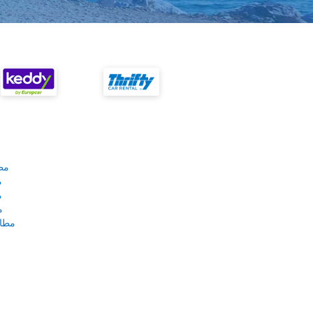
مط
م
م
م
مطار