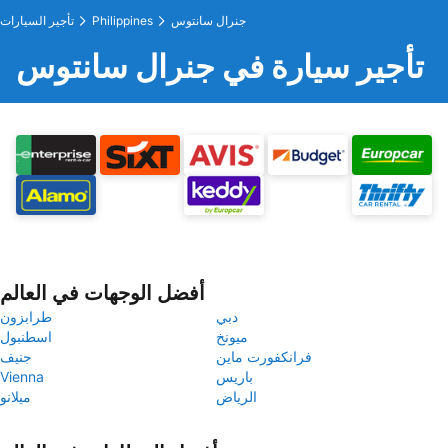
جنرال سانتوس
Philippines
تأجير السيارات
تأجير سيارة في جنرال سانتوس
أفضل الوجهات في العالم
دبي
طرابزون
ميونخ
اسطنبول
فرانكفورت ماين
جنيف
باريس
Vienna
الرياض
ميلانو