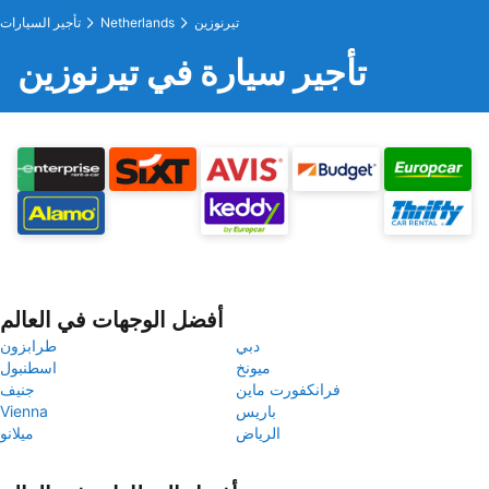
تيرنوزين
Netherlands
تأجير السيارات
تأجير سيارة في تيرنوزين
أفضل الوجهات في العالم
دبي
طرابزون
ميونخ
اسطنبول
فرانكفورت ماين
جنيف
باريس
Vienna
الرياض
ميلانو