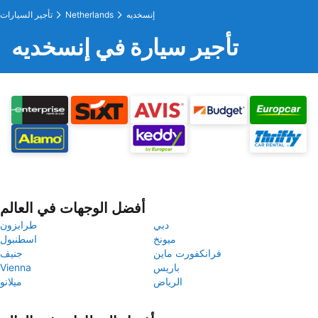
إنسخديه
Netherlands
تأجير السيارات
تأجير سيارة في إنسخديه
أفضل الوجهات في العالم
دبي
طرابزون
ميونخ
اسطنبول
فرانكفورت ماين
جنيف
باريس
Vienna
الرياض
ميلانو