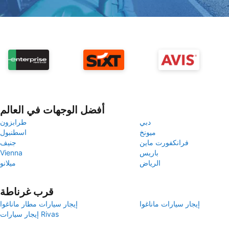
أفضل الوجهات في العالم
دبي
طرابزون
ميونخ
اسطنبول
فرانكفورت ماين
جنيف
باريس
Vienna
الرياض
ميلانو
قرب غرناطة
إيجار سيارات ماناغوا
إيجار سيارات مطار ماناغوا
إيجار سيارات Rivas