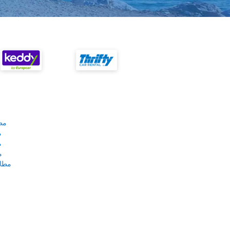
مط
م
م
م
مطار