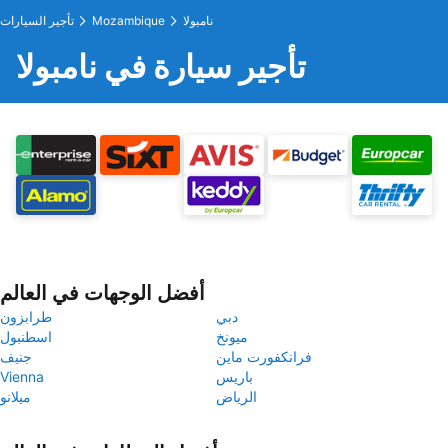
نامبولا
Mozambique
تأجير السيارات
تأجير سيارة في نامبولا
أفضل الوجهات في العالم
دبي
طرابزون
ميونخ
اسطنبول
فرانكفورت ماين
جنيف
باريس
Vienna
الرياض
ميلانو