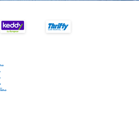
مط
م
م
م
مطار