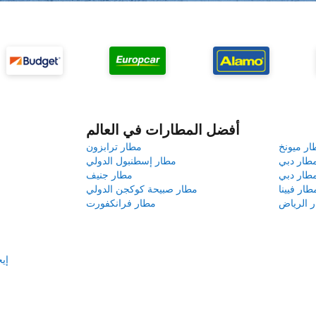
أفضل المطارات في العالم
ار ميونخ
مطار ترابزون
طار دبي
مطار إسطنبول الدولي
طار دبي
مطار جنيف
طار فيينا
مطار صبيحة كوكجن الدولي
 الرياض
مطار فرانكفورت
إي