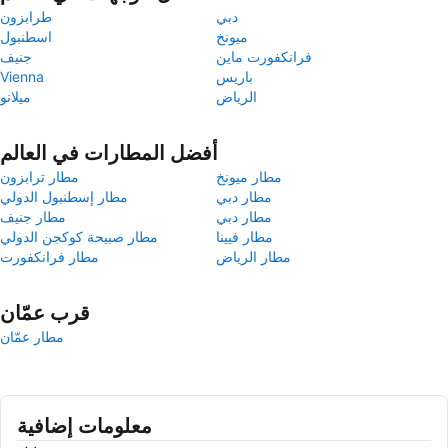
دبي
طرابزون
ميونخ
اسطنبول
فرانكفورت ماين
جنيف
باريس
Vienna
الرياض
ميلانو
أفضل المطارات في العالم
مطار ميونخ
مطار ترابزون
مطار دبي
مطار إسطنبول الدولي
مطار دبي
مطار جنيف
مطار فيينا
مطار صبيحة كوكجن الدولي
مطار الرياض
مطار فرانكفورت
قرب عمّان
مطار عمّان
معلومات إضافية