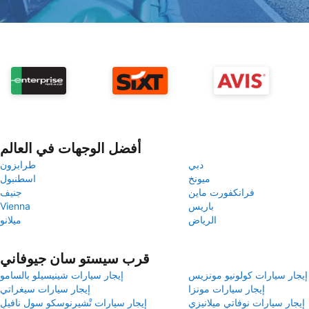
أفضل الوجهات في العالم
دبي
طرابزون
ميونخ
اسطنبول
فرانكفورت ماين
جنيف
باريس
Vienna
الرياض
ميلانو
قرب سيستو سان جيوفاني
إيجار سيارات كولونيو مونزيس
إيجار سيارات شينيسيلو بالسامو
إيجار سيارات مونزا
إيجار سيارات سيغراتي
إيجار سيارات نوفاتي ميلانيزي
إيجار سيارات تْشيرنوسكو سول نافيلِ