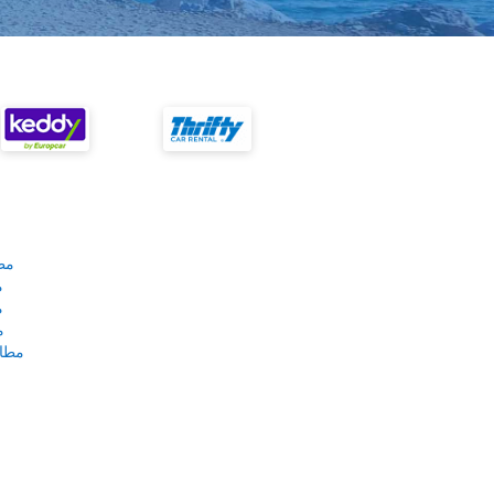
مط
م
م
م
مطار