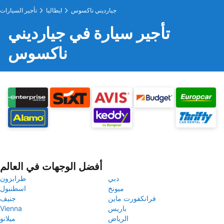
جيارديني ناكسوس
ايطاليا
تأجير السيارات
تأجير سيارة في جيارديني
ناكسوس
أفضل الوجهات في العالم
دبي
طرابزون
ميونخ
اسطنبول
فرانكفورت ماين
جنيف
باريس
Vienna
الرياض
ميلانو