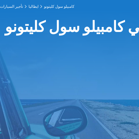
كامبيلو سول كليتونو
ايطاليا
تأجير السيارات
ي كامبيلو سول كليتونو