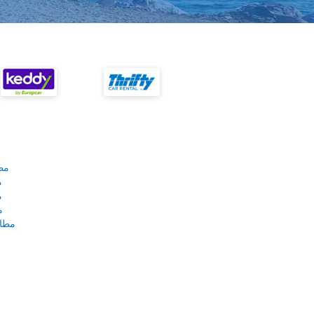
مط
م
م
م
مطار