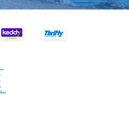
مط
م
م
م
مطار