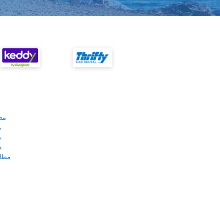
مط
م
م
م
مطار