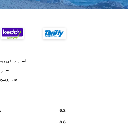
وفق تقديرات العملاء , Oryx ال
على حسب ال
أخبرنا زبائننا أن موظف
9.3
عل
8.8