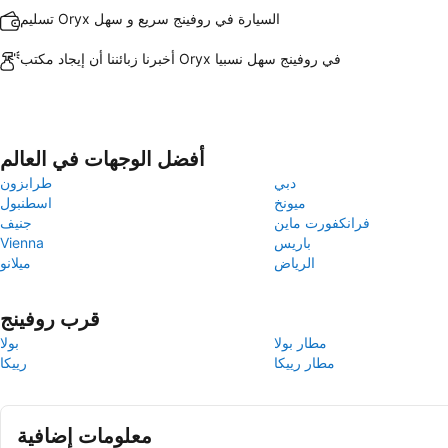
تسليم Oryx السيارة في روفينج سريع و سهل
أخبرنا زبائننا أن إيجاد مكتب Oryx في روفينج سهل نسبيا
أفضل الوجهات في العالم
دبي
طرابزون
ميونخ
اسطنبول
فرانكفورت ماين
جنيف
باريس
Vienna
الرياض
ميلانو
قرب روفينج
مطار بولا
بولا
مطار رييكا
رييكا
معلومات إضافية