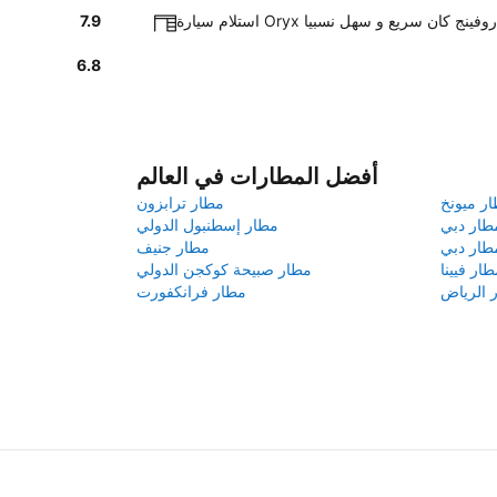
 سيارة Oryx في روفينج كان سريع و سهل نسبيا
7.9
6.8
أفضل المطارات في العالم
ر ميونخ
مطار ترابزون
طار دبي
مطار إسطنبول الدولي
طار دبي
مطار جنيف
طار فيينا
مطار صبيحة كوكجن الدولي
 الرياض
مطار فرانكفورت