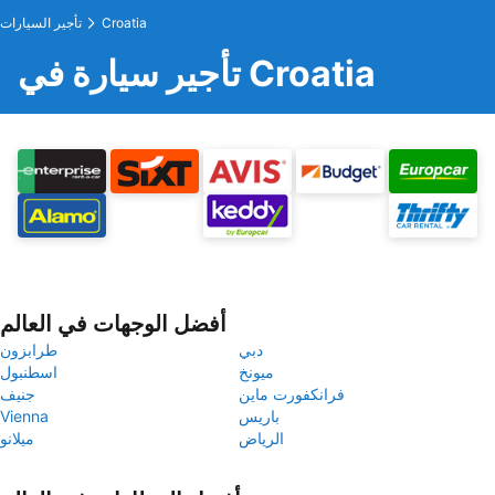
Croatia
تأجير السيارات
تأجير سيارة في Croatia
أفضل الوجهات في العالم
دبي
طرابزون
ميونخ
اسطنبول
فرانكفورت ماين
جنيف
باريس
Vienna
الرياض
ميلانو