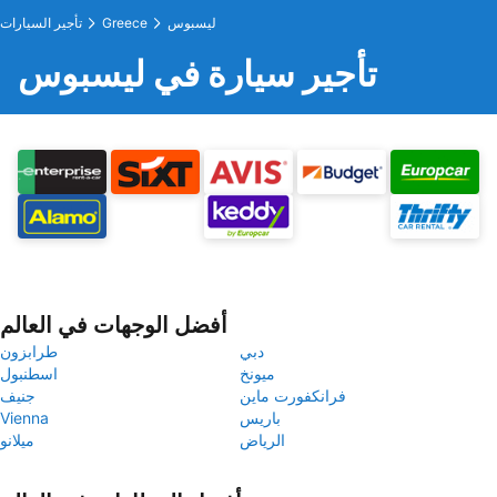
ليسبوس
Greece
تأجير السيارات
تأجير سيارة في ليسبوس
أفضل الوجهات في العالم
دبي
طرابزون
ميونخ
اسطنبول
فرانكفورت ماين
جنيف
باريس
Vienna
الرياض
ميلانو