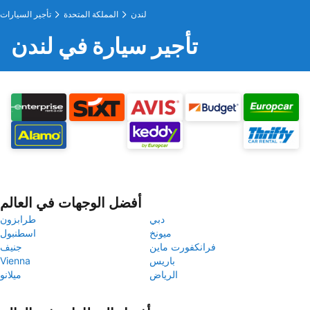
لندن
المملكة المتحدة
تأجير السيارات
تأجير سيارة في لندن
أفضل الوجهات في العالم
دبي
طرابزون
ميونخ
اسطنبول
فرانكفورت ماين
جنيف
باريس
Vienna
الرياض
ميلانو