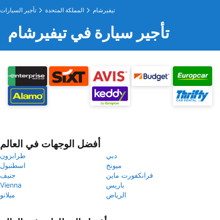
تيفيرشام
المملكة المتحدة
تأجير السيارات
تأجير سيارة في تيفيرشام
أفضل الوجهات في العالم
دبي
طرابزون
ميونخ
اسطنبول
فرانكفورت ماين
جنيف
باريس
Vienna
الرياض
ميلانو