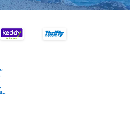
مط
م
م
م
مطار