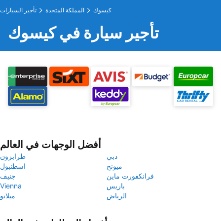
كيسوك
المملكة المتحدة
تأجير السيارات
تأجير سيارة في كيسوك
أفضل الوجهات في العالم
دبي
طرابزون
ميونخ
اسطنبول
فرانكفورت ماين
جنيف
باريس
Vienna
الرياض
ميلانو