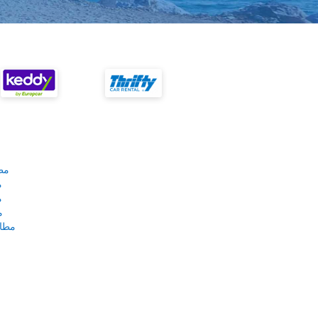
مط
م
م
م
مطار