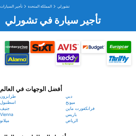
تشورلي
المملكة المتحدة
تأجير السيارات
تأجير سيارة في تشورلي
أفضل الوجهات في العالم
دبي
طرابزون
ميونخ
اسطنبول
فرانكفورت ماين
جنيف
باريس
Vienna
الرياض
ميلانو