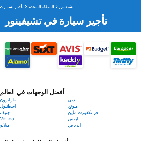
تشيفينور
المملكة المتحدة
تأجير السيارات
تأجير سيارة في تشيفينور
أفضل الوجهات في العالم
دبي
طرابزون
ميونخ
اسطنبول
فرانكفورت ماين
جنيف
باريس
Vienna
الرياض
ميلانو