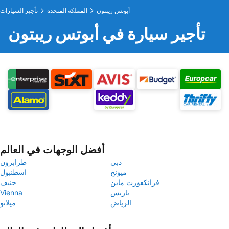
أبوتس ريبتون
المملكة المتحدة
تأجير السيارات
تأجير سيارة في أبوتس ريبتون
أفضل الوجهات في العالم
دبي
طرابزون
ميونخ
اسطنبول
فرانكفورت ماين
جنيف
باريس
Vienna
الرياض
ميلانو