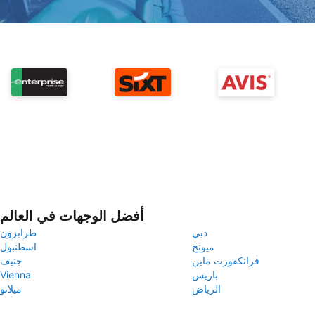
أفضل الوجهات في العالم
دبي
طرابزون
ميونخ
اسطنبول
فرانكفورت ماين
جنيف
باريس
Vienna
الرياض
ميلانو