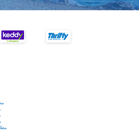
مط
م
م
م
مطار