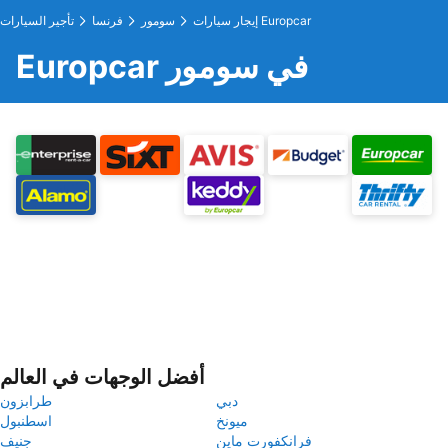
إيجار سيارات Europcar
سومور
فرنسا
تأجير السيارات
Europcar في سومور
أفضل الوجهات في العالم
دبي
طرابزون
ميونخ
اسطنبول
فرانكفورت ماين
جنيف