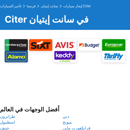
إيجار سيارات Citer
سانت إيتيان
فرنسا
تأجير السيارات
Citer في سانت إيتيان
أفضل الوجهات في العالم
دبي
طرابزون
ميونخ
اسطنبول
فرانكفورت ماين
جنيف