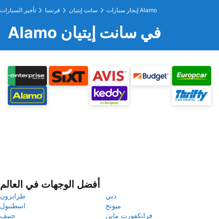
إيجار سيارات Alamo
سانت إيتيان
فرنسا
تأجير السيارات
Alamo في سانت إيتيان
أفضل الوجهات في العالم
دبي
طرابزون
ميونخ
اسطنبول
فرانكفورت ماين
جنيف