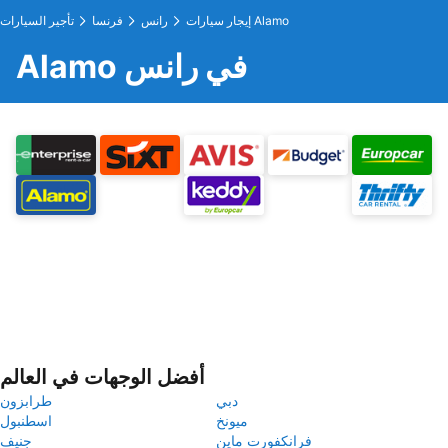
إيجار سيارات Alamo
رانس
فرنسا
تأجير السيارات
Alamo في رانس
أفضل الوجهات في العالم
دبي
طرابزون
ميونخ
اسطنبول
فرانكفورت ماين
جنيف