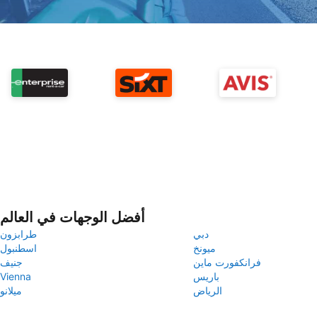
أفضل الوجهات في العالم
دبي
طرابزون
ميونخ
اسطنبول
فرانكفورت ماين
جنيف
باريس
Vienna
الرياض
ميلانو