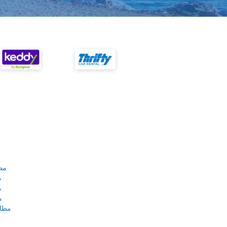
مط
م
م
م
مطار