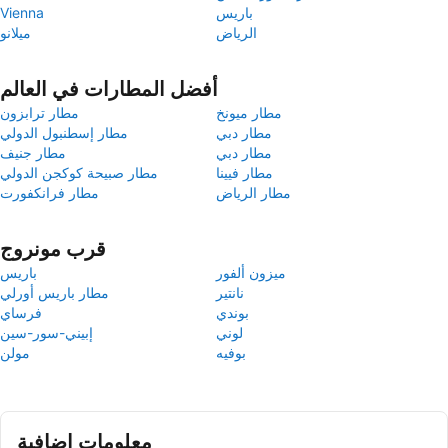
باريس
Vienna
الرياض
ميلانو
أفضل المطارات في العالم
مطار ميونخ
مطار ترابزون
مطار دبي
مطار إسطنبول الدولي
مطار دبي
مطار جنيف
مطار فيينا
مطار صبيحة كوكجن الدولي
مطار الرياض
مطار فرانكفورت
قرب مونروج
ميزون ألفور
باريس
نانتير
مطار باريس أورلي
بوندي
فرساي
لوني
إبيني-سور-سين
بوفيه
مولن
معلومات إضافية