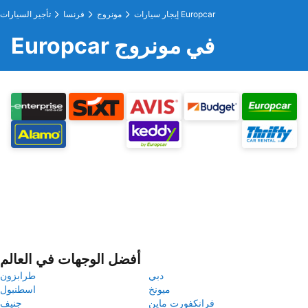
إيجار سيارات Europcar
مونروج
فرنسا
تأجير السيارات
Europcar في مونروج
أفضل الوجهات في العالم
دبي
طرابزون
ميونخ
اسطنبول
فرانكفورت ماين
جنيف