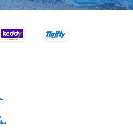
مط
م
م
م
مطار