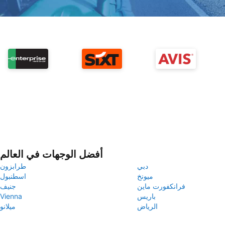
أفضل الوجهات في العالم
دبي
طرابزون
ميونخ
اسطنبول
فرانكفورت ماين
جنيف
باريس
Vienna
الرياض
ميلانو