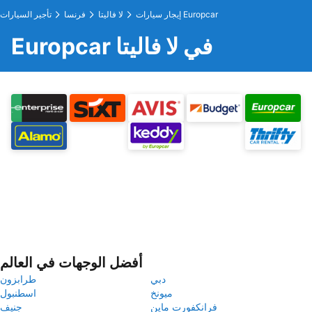
إيجار سيارات Europcar
لا فاليتا
فرنسا
تأجير السيارات
Europcar في لا فاليتا
أفضل الوجهات في العالم
دبي
طرابزون
ميونخ
اسطنبول
فرانكفورت ماين
جنيف