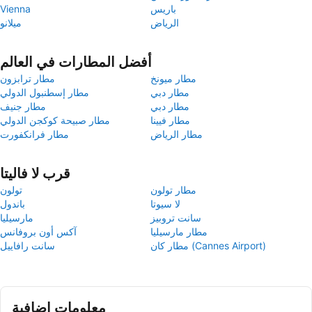
باريس
Vienna
الرياض
ميلانو
أفضل المطارات في العالم
مطار ميونخ
مطار ترابزون
مطار دبي
مطار إسطنبول الدولي
مطار دبي
مطار جنيف
مطار فيينا
مطار صبيحة كوكجن الدولي
مطار الرياض
مطار فرانكفورت
قرب لا فاليتا
مطار تولون
تولون
لا سيوتا
باندول
سانت تروبيز
مارسيليا
مطار مارسيليا
آكس أون بروفانس
مطار كان (Cannes Airport)
سانت رافاييل
معلومات إضافية