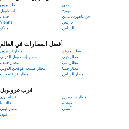
دبي
طرابزون
ميونخ
اسطنبول
فرانكفورت ماين
جنيف
باريس
Vienna
الرياض
ميلانو
أفضل المطارات في العالم
مطار ميونخ
مطار ترابزون
مطار دبي
مطار إسطنبول الدولي
مطار دبي
مطار جنيف
مطار فيينا
مطار صبيحة كوكجن الدولي
مطار الرياض
مطار فرانكفورت
قرب غرونوبل
مطار شامبيري
تشامبيري
موتييه
فالنسيا
آنسي
مطار ليون
ليون