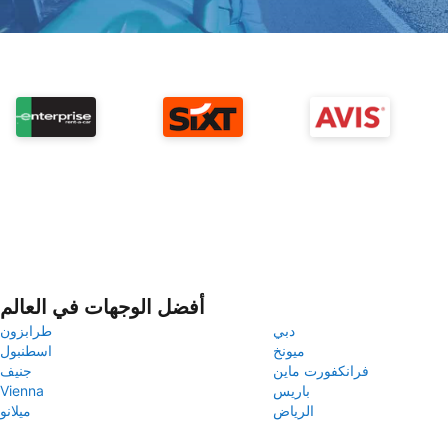
أفضل الوجهات في العالم
دبي
طرابزون
ميونخ
اسطنبول
فرانكفورت ماين
جنيف
باريس
Vienna
الرياض
ميلانو