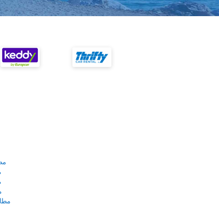
مط
م
م
م
مطار