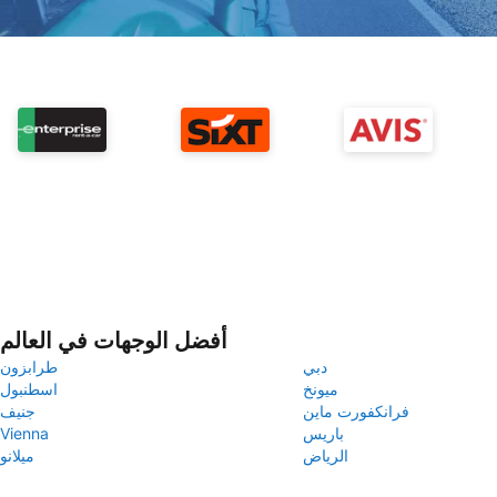
أفضل الوجهات في العالم
دبي
طرابزون
ميونخ
اسطنبول
فرانكفورت ماين
جنيف
باريس
Vienna
الرياض
ميلانو