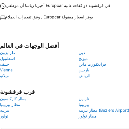
أخبرنا زبائننا أن موظفي Europcar في قرقشونة ذو كفاءة عالية
وفق تقديرات العملاء , Europcar يوفر اسعار معقولة
أفضل الوجهات في العالم
دبي
طرابزون
ميونخ
اسطنبول
فرانكفورت ماين
جنيف
باريس
Vienna
الرياض
ميلانو
قرب قرقشونة
ناربون
مطار كاركاسون
بيربينيا
مطار بيربينيا
طار بيزييه (Beziers Airport)
بيزييه
مطار تولوز
تولوز