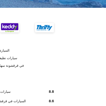
تسليم car
على حسب العملاء ropcar
أخبرنا زبائننا أن إيجاد مكتب Europcar في ق
8.8
على حسب العملا
8.6
وفق تقديرات العملاء , Europcar ال