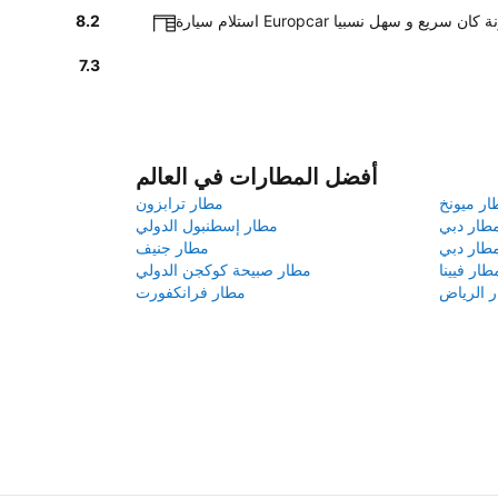
Europ في قرقشونة كان سريع و سهل نسبيا
8.2
7.3
أفضل المطارات في العالم
ار ميونخ
مطار ترابزون
طار دبي
مطار إسطنبول الدولي
طار دبي
مطار جنيف
طار فيينا
مطار صبيحة كوكجن الدولي
 الرياض
مطار فرانكفورت
م