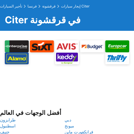
إيجار سيارات Citer
قرقشونة
فرنسا
تأجير السيارات
Citer في قرقشونة
أفضل الوجهات في العالم
دبي
طرابزون
ميونخ
اسطنبول
فرانكفورت ماين
جنيف