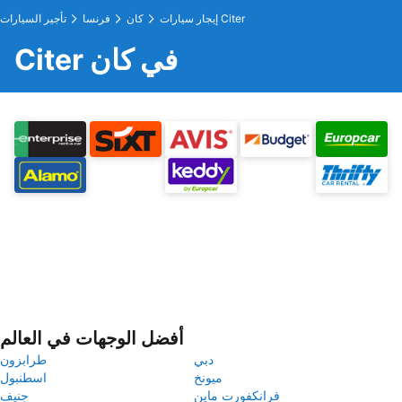
إيجار سيارات Citer
كان
فرنسا
تأجير السيارات
Citer في كان
أفضل الوجهات في العالم
دبي
طرابزون
ميونخ
اسطنبول
فرانكفورت ماين
جنيف