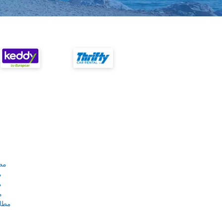
مط
م
م
م
مطار