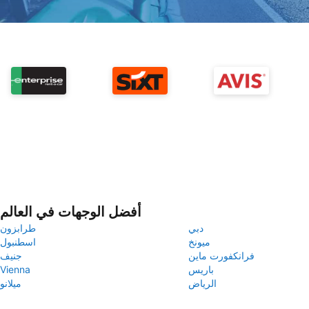
أفضل الوجهات في العالم
دبي
طرابزون
ميونخ
اسطنبول
فرانكفورت ماين
جنيف
باريس
Vienna
الرياض
ميلانو