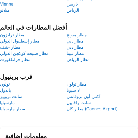
باريس
Vienna
الرياض
ميلانو
أفضل المطارات في العالم
مطار ميونخ
مطار ترابزون
مطار دبي
مطار إسطنبول الدولي
مطار دبي
مطار جنيف
مطار فيينا
مطار صبيحة كوكجن الدولي
مطار الرياض
مطار فرانكفورت
قرب برينيول
مطار تولون
تولون
لا سيوتا
باندول
آكس أون بروفانس
سانت تروبيز
سانت رافاييل
مارسيليا
مطار كان (Cannes Airport)
مطار مارسيليا
معلومات إضافية