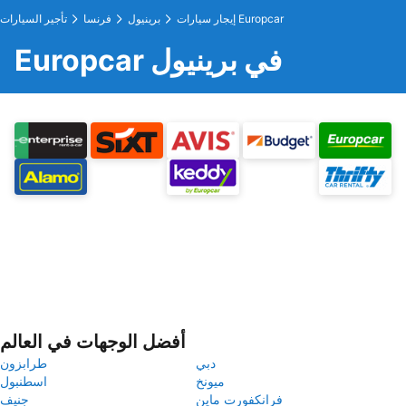
إيجار سيارات Europcar
برينيول
فرنسا
تأجير السيارات
Europcar في برينيول
أفضل الوجهات في العالم
دبي
طرابزون
ميونخ
اسطنبول
فرانكفورت ماين
جنيف