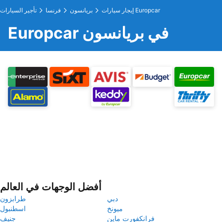
إيجار سيارات Europcar
بريانسون
فرنسا
تأجير السيارات
Europcar في بريانسون
أفضل الوجهات في العالم
دبي
طرابزون
ميونخ
اسطنبول
فرانكفورت ماين
جنيف